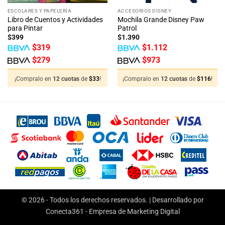
ESCOLARES Y PAPELERÍA
ACCESORIOS DISNEY
Libro de Cuentos y Actividades
Mochila Grande Disney Paw
para Pintar
Patrol
$
399
$
1.390
$
319
$
1.112
$
279
$
973
¡Compralo en
12 cuotas
de
$
33
!
¡Compralo en
12 cuotas
de
$
116
!
© 2026 - Todos los derechos reservados. | Desarrollado por
Conecta361 -
Empresa de Marketing Digital