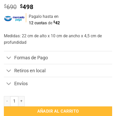
El
El
$
690
$
498
precio
precio
Pagalo hasta en
original
actual
$
12 cuotas
de
42
era:
es:
$690.
$498.
Medidas: 22 cm de alto x 10 cm de ancho x 4,5 cm de
profundidad
Formas de Pago
Retiros en local
Envíos
Cartuchera 3D Kuromi cantidad
AÑADIR AL CARRITO