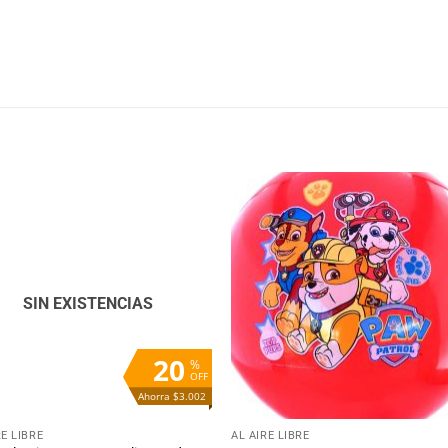
Añadir
Aña
a la
a 
lista
lis
de
d
deseos
des
SIN EXISTENCIAS
20
%
OFF
Ahorra $3.002
+
RE LIBRE
AL AIRE LIBRE