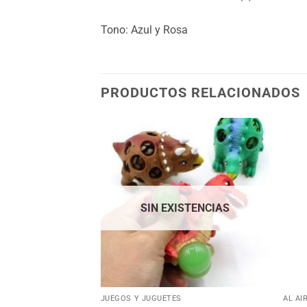
Tono: Azul y Rosa
PRODUCTOS RELACIONADOS
Añadir
Añadir
a la
a la
lista
lista
de
de
deseos
deseos
SIN EXISTENCIAS
+
+
JUEGOS Y JUGUETES
AL AI