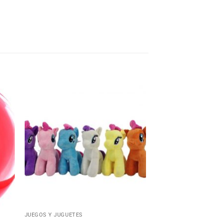
dir
Añadir
la
a la
ta
lista
e
de
eos
deseos
+
JUEGOS Y JUGUETES