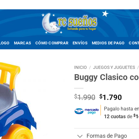
LOGO
MARCAS
CÓMO COMPRAR
ENVÍOS
MEDIOS DE PAGO
CON
INICIO
/
JUEGOS Y JUGUETES
Buggy Clasico co
Añadir
a la
lista de
El
El
$
1.990
$
1.790
deseos
precio
prec
Pagalo hasta e
original
actua
$
12 cuotas
de
1
era:
es:
$1.990.
$1.7
Formas de Pago