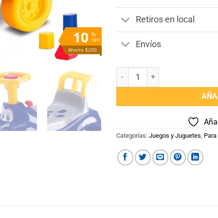
Retiros en local
10
%
OFF
Envíos
Ahorra $200
Buggy Clasico con Bloques Encas
AÑA
Añad
Categorías:
Juegos y Juguetes
,
Para