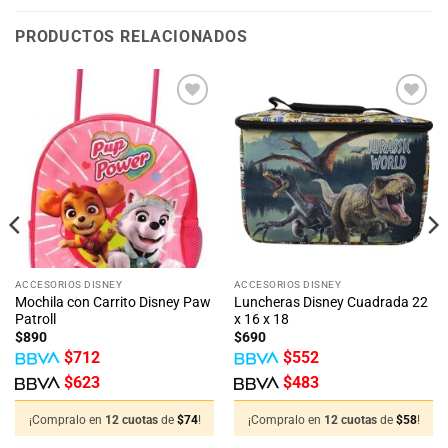
PRODUCTOS RELACIONADOS
Añadir
Añadir
a la
a la
lista
lista
de
de
deseos
deseos
ACCESORIOS DISNEY
ACCESORIOS DISNEY
Mochila con Carrito Disney Paw
Luncheras Disney Cuadrada 22
Patroll
x 16 x 18
$
890
$
690
$
712
$
552
$
623
$
483
¡Compralo en
12 cuotas
de
$
74
!
¡Compralo en
12 cuotas
de
$
58
!