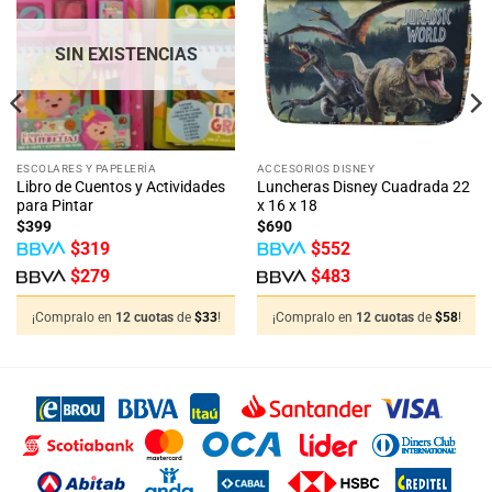
a la
a la
lista
lista
de
de
deseos
deseos
SIN EXISTENCIAS
ESCOLARES Y PAPELERÍA
ACCESORIOS DISNEY
Libro de Cuentos y Actividades
Luncheras Disney Cuadrada 22
para Pintar
x 16 x 18
$
399
$
690
$
319
$
552
$
279
$
483
¡Compralo en
12 cuotas
de
$
33
!
¡Compralo en
12 cuotas
de
$
58
!