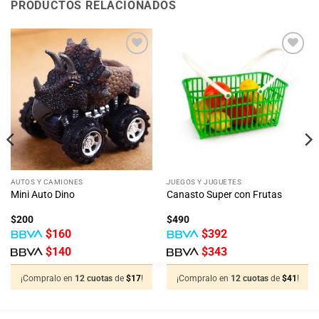
PRODUCTOS RELACIONADOS
Añadir
Añadir
a la
a la
lista
lista
de
de
deseos
deseos
AUTOS Y CAMIONES
JUEGOS Y JUGUETES
Mini Auto Dino
Canasto Super con Frutas
$
200
$
490
$
160
$
392
$
140
$
343
¡Compralo en
12 cuotas
de
$
17
!
¡Compralo en
12 cuotas
de
$
41
!