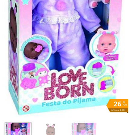
26
%
OFF
Ahorra $700