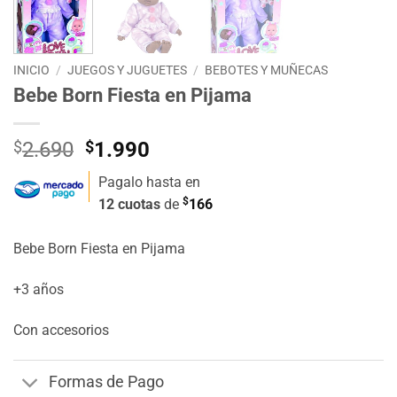
INICIO
/
JUEGOS Y JUGUETES
/
BEBOTES Y MUÑECAS
Bebe Born Fiesta en Pijama
El
El
$
2.690
$
1.990
precio
precio
Pagalo hasta en
original
actual
$
12 cuotas
de
166
era:
es:
$2.690.
$1.990.
Bebe Born Fiesta en Pijama
+3 años
Con accesorios
Formas de Pago