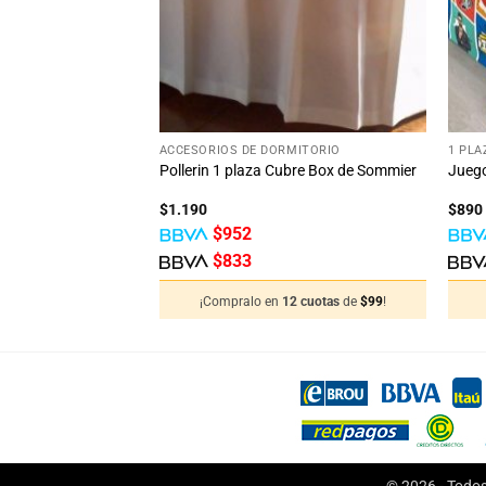
+
+
ACCESORIOS DE DORMITORIO
1 PLA
ama Frazada 2
Pollerin 1 plaza Cubre Box de Sommier
Juego
lar Y Algodon
$
1.190
$
890
$
952
$
833
2 cuotas
de
$
241
!
¡Compralo en
12 cuotas
de
$
99
!