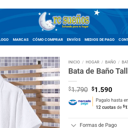
LOGO
MARCAS
CÓMO COMPRAR
ENVÍOS
MEDIOS DE PAGO
CON
INICIO
/
HOGAR
/
BAÑO
/
BA
Bata de Baño Tal
Añadir
a la
lista de
El
El
$
1.790
$
1.590
deseos
precio
prec
Pagalo hasta e
original
actua
$
12 cuotas
de
1
era:
es:
$1.790.
$1.5
Formas de Pago