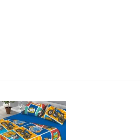
Añadir
Aña
a la
a 
lista
lis
de
d
deseos
des