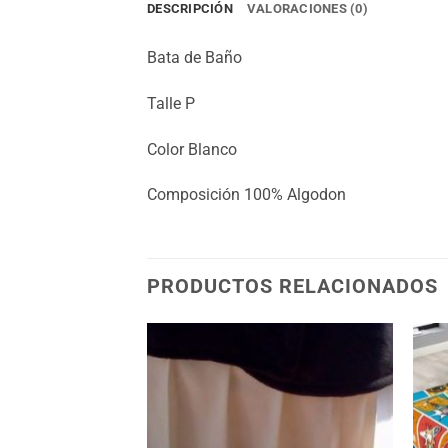
DESCRIPCIÓN
VALORACIONES (0)
Bata de Baño
Talle P
Color Blanco
Composición 100% Algodon
PRODUCTOS RELACIONADOS
Añadir
Añadir
a la
a la
lista
lista
de
de
deseos
deseos