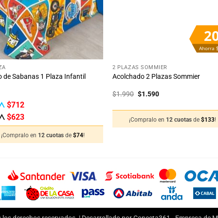
2
Ahorra 
+
ZA
2 PLAZAS SOMMIER
 de Sabanas 1 Plaza Infantil
Acolchado 2 Plazas Sommier
El
El
$
1.990
$
1.590
precio
precio
$
712
original
actual
era:
es:
$
623
¡Compralo en
12 cuotas
de
$
133
!
$1.990.
$1.590.
¡Compralo en
12 cuotas
de
$
74
!