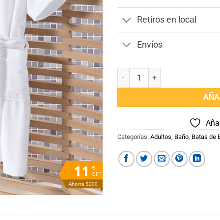
Retiros en local
Envíos
Bata de Baño Talle M Color Blan
AÑA
Añad
Categorías:
Adultos
,
Baño
,
Batas de 
11
%
OFF
Ahorra $200