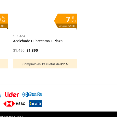
0
7
%
%
OFF
OFF
$400
Ahorra $100
+
1 PLAZA
Acolchado Cubrecama 1 Plaza
El
El
$
1.490
$
1.390
precio
precio
original
actual
era:
es:
¡Compralo en
12 cuotas
de
$
116
!
$1.490.
$1.390.