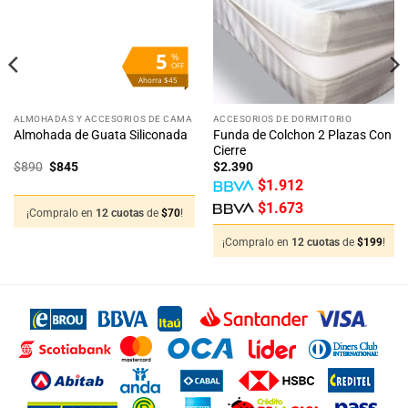
5
%
OFF
Ahorra $45
ALMOHADAS Y ACCESORIOS DE CAMA
ACCESORIOS DE DORMITORIO
Funda de Colchon 2 Plazas Con
Almohada de Guata Siliconada
Cierre
El
El
$
890
$
845
$
2.390
precio
precio
$
1.912
original
actual
era:
es:
$
1.673
$890.
$845.
¡Compralo en
12 cuotas
de
$
70
!
¡Compralo en
12 cuotas
de
$
199
!