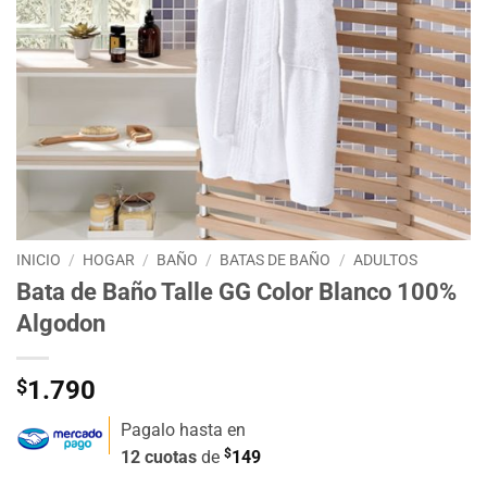
INICIO
/
HOGAR
/
BAÑO
/
BATAS DE BAÑO
/
ADULTOS
Bata de Baño Talle GG Color Blanco 100%
Algodon
$
1.790
Pagalo hasta en
$
12 cuotas
de
149