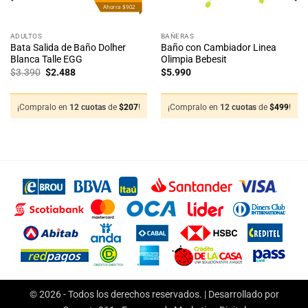
Ahorra $902
ADULTOS
BAÑERAS
Bata Salida de Baño Dolher
Baño con Cambiador Linea
Blanca Talle EGG
Olimpia Bebesit
El
El
$
3.390
$
2.488
$
5.990
precio
precio
original
actual
era:
es:
$3.390.
$2.488.
¡Compralo en
12 cuotas
de
$
207
!
¡Compralo en
12 cuotas
de
$
499
!
© 2026 - Todos los derechos reservados. | Desarrollado por