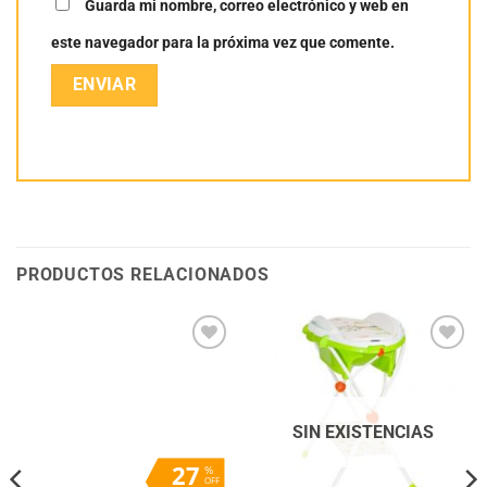
Guarda mi nombre, correo electrónico y web en
este navegador para la próxima vez que comente.
PRODUCTOS RELACIONADOS
Añadir
Añadir
a la
a la
lista
lista
de
de
deseos
deseos
SIN EXISTENCIAS
27
%
OFF