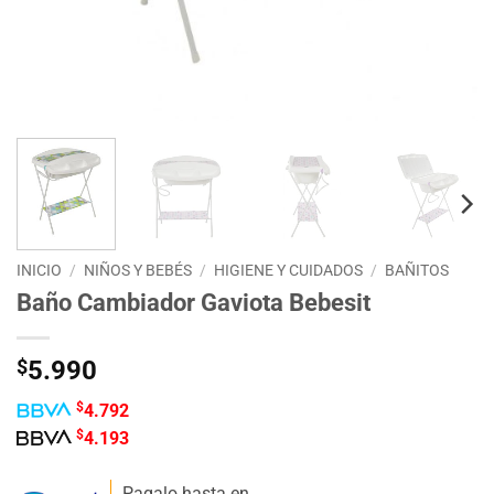
INICIO
/
NIÑOS Y BEBÉS
/
HIGIENE Y CUIDADOS
/
BAÑITOS
Baño Cambiador Gaviota Bebesit
$
5.990
$
4.792
$
4.193
Pagalo hasta en