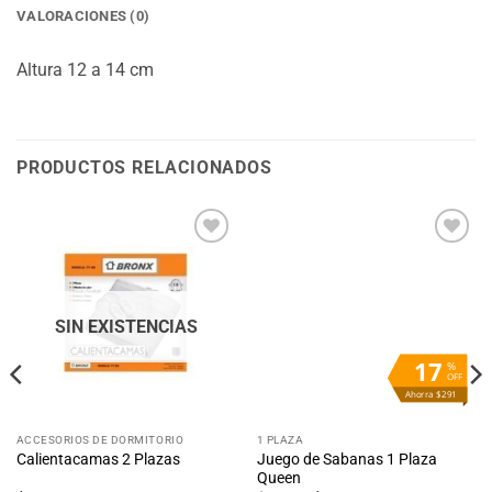
VALORACIONES (0)
Altura 12 a 14 cm
PRODUCTOS RELACIONADOS
Añadir
Añadir
a la
a la
lista
lista
de
de
deseos
deseos
SIN EXISTENCIAS
17
%
OFF
Ahorra $291
ACCESORIOS DE DORMITORIO
1 PLAZA
Juego de Sabanas 1 Plaza
Calientacamas 2 Plazas
Queen