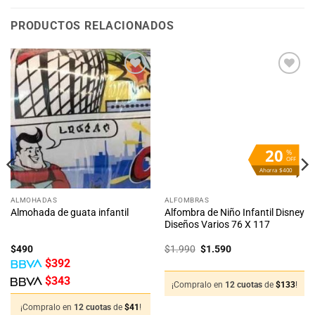
PRODUCTOS RELACIONADOS
Añadir
Añadir
a la
a la
lista
lista
de
de
deseos
deseos
20
%
OFF
Ahorra $400
ALMOHADAS
ALFOMBRAS
Alfombra de Niño Infantil Disney
Almohada de guata infantil
Diseños Varios 76 X 117
El
El
$
490
$
1.990
$
1.590
precio
precio
$
392
original
actual
era:
es:
$
343
$1.990.
$1.590.
¡Compralo en
12 cuotas
de
$
133
!
¡Compralo en
12 cuotas
de
$
41
!