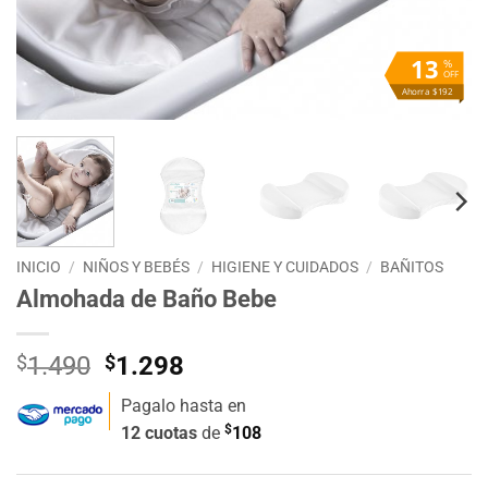
13
%
OFF
Ahorra $192
INICIO
/
NIÑOS Y BEBÉS
/
HIGIENE Y CUIDADOS
/
BAÑITOS
Almohada de Baño Bebe
El
El
$
1.490
$
1.298
precio
precio
Pagalo hasta en
original
actual
$
12 cuotas
de
108
era:
es:
$1.490.
$1.298.