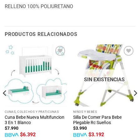
RELLENO 100% POLIURETANO
PRODUCTOS RELACIONADOS
Añadir
Añadir
a la
a la
lista
lista
de
de
deseos
deseos
SIN EXISTENCIAS
CUNAS, COLECHOS Y PRATICUNAS
NIÑOS Y BEBÉS
Cuna Bebe Nueva Multifuncion
Silla De Comer Para Bebe
3 En 1 Blanco
Plegable Rc Sueños
$
7.990
$
3.990
$
6.392
$
3.192