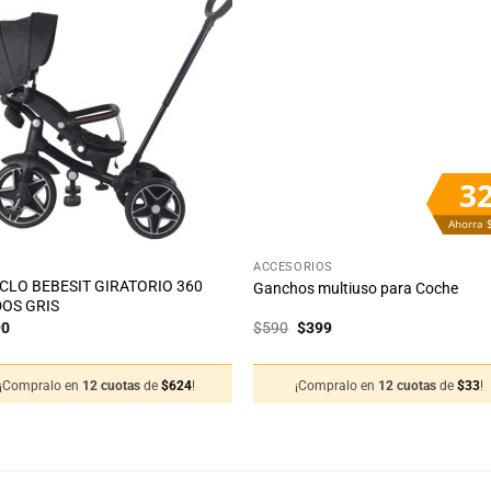
Añadir
Aña
a la
a 
lista
lis
de
d
deseos
des
3
Ahorra 
+
S
ACCESORIOS
ICLO BEBESIT GIRATORIO 360
Ganchos multiuso para Coche
OS GRIS
El
El
90
$
590
$
399
precio
precio
original
actual
era:
es:
¡Compralo en
12 cuotas
de
$
624
!
¡Compralo en
12 cuotas
de
$
33
!
$590.
$399.