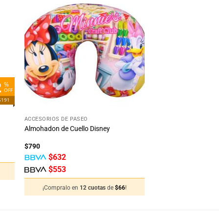
dir
Añadir
la
a la
ta
lista
e
de
eos
deseos
2
%
OFF
$191
+
ACCESORIOS DE PASEO
Almohadon de Cuello Disney
$
790
$
632
$
553
¡Compralo en
12 cuotas
de
$
66
!