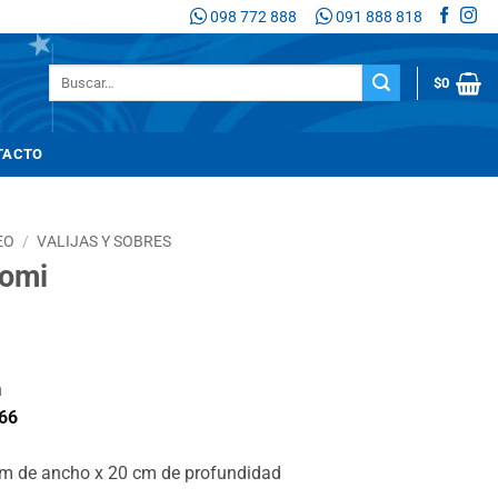
098 772 888
091 888 818
Buscar
$
0
por:
TACTO
EO
/
VALIJAS Y SOBRES
romi
n
66
cm de ancho x 20 cm de profundidad