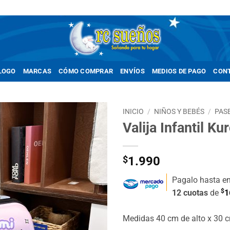
LOGO
MARCAS
CÓMO COMPRAR
ENVÍOS
MEDIOS DE PAGO
CON
INICIO
/
NIÑOS Y BEBÉS
/
PAS
Valija Infantil Ku
Añadir
a la
lista de
$
1.990
deseos
Pagalo hasta e
$
12 cuotas
de
1
Medidas 40 cm de alto x 30 