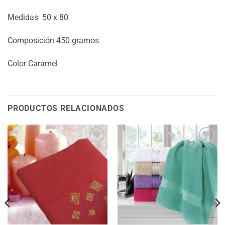
Medidas 50 x 80
Composición 450 gramos
Color Caramel
PRODUCTOS RELACIONADOS
Añadir
Añadir
a la
a la
lista
lista
de
de
deseos
deseos