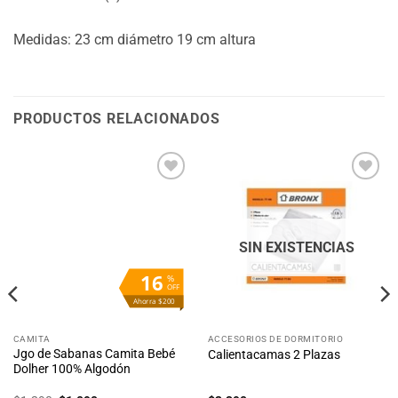
Medidas: 23 cm diámetro 19 cm altura
PRODUCTOS RELACIONADOS
Añadir
Añadir
a la
a la
lista
lista
de
de
deseos
deseos
SIN EXISTENCIAS
16
%
OFF
Ahorra $200
CAMITA
ACCESORIOS DE DORMITORIO
Jgo de Sabanas Camita Bebé
Calientacamas 2 Plazas
Dolher 100% Algodón