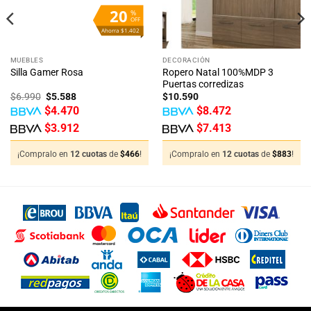
20
%
OFF
Ahorra $1.402
MUEBLES
DECORACIÓN
Ropero Natal 100%MDP 3
Silla Gamer Rosa
Puertas corredizas
El
El
$
6.990
$
5.588
$
10.590
precio
precio
$
4.470
$
8.472
original
actual
era:
es:
$
3.912
$
7.413
$6.990.
$5.588.
¡Compralo en
12 cuotas
de
$
466
!
¡Compralo en
12 cuotas
de
$
883
!