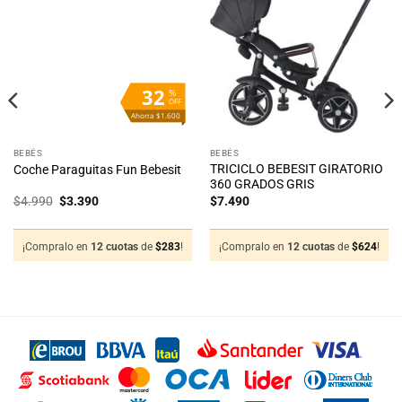
Añadir
Añadir
a la
a la
lista
lista
de
de
deseos
deseos
32
%
OFF
Ahorra $1.600
BEBÉS
BEBÉS
TRICICLO BEBESIT GIRATORIO
Coche Paraguitas Fun Bebesit
360 GRADOS GRIS
El
El
$
4.990
$
3.390
$
7.490
precio
precio
original
actual
era:
es:
$4.990.
$3.390.
¡Compralo en
12 cuotas
de
$
283
!
¡Compralo en
12 cuotas
de
$
624
!