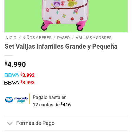
INICIO
/
NIÑOS Y BEBÉS
/
PASEO
/
VALIJAS Y SOBRES
Set Valijas Infantiles Grande y Pequeña
$
4.990
$
3.992
$
3.493
Pagalo hasta en
$
12 cuotas
de
416
Formas de Pago