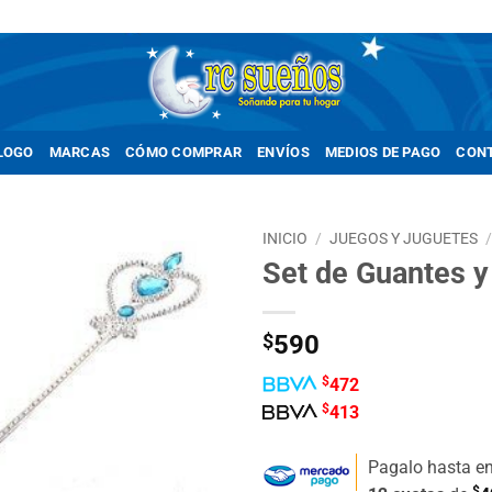
LOGO
MARCAS
CÓMO COMPRAR
ENVÍOS
MEDIOS DE PAGO
CON
INICIO
/
JUEGOS Y JUGUETES
Set de Guantes y
Añadir
a la
lista de
$
590
deseos
$
472
$
413
Pagalo hasta e
$