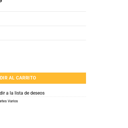
9
as cantidad
DIR AL CARRITO
ir a la lista de deseos
etes Varios