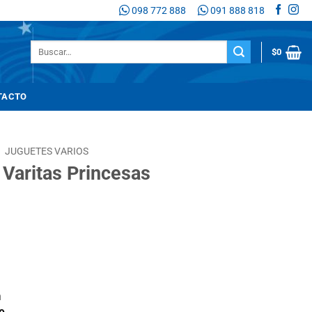
098 772 888
091 888 818
Buscar
$
0
por:
TACTO
/
JUGUETES VARIOS
 Varitas Princesas
n