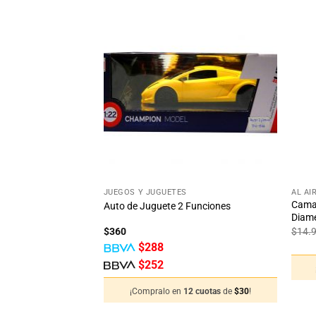
Añadir
Añadir
a la
a la
lista
lista
de
de
deseos
deseos
+
+
JUEGOS Y JUGUETES
AL AI
Cama 
Auto de Juguete 2 Funciones
Diame
$
360
$
14.
$
288
$
252
12 cuotas
de
$
17
!
¡Compralo en
12 cuotas
de
$
30
!