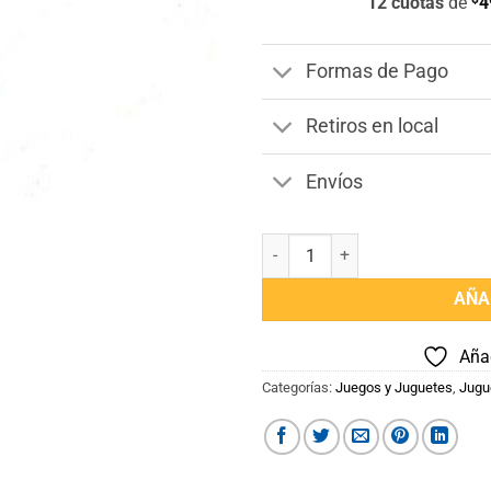
12 cuotas
de
4
Formas de Pago
Retiros en local
Envíos
Set de Guantes y Varitas Princes
AÑA
Añad
Categorías:
Juegos y Juguetes
,
Jugu