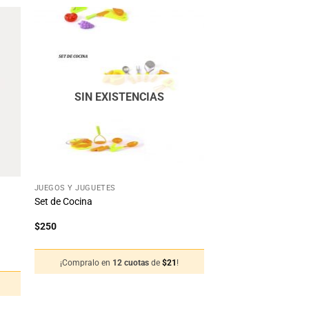
dir
Añadir
la
a la
ta
lista
e
de
eos
deseos
SIN EXISTENCIAS
+
JUEGOS Y JUGUETES
Set de Cocina
$
250
¡Compralo en
12 cuotas
de
$
21
!