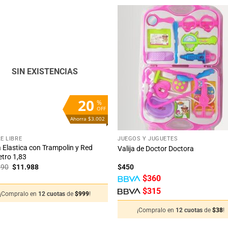
Añadir
Aña
a la
a 
lista
lis
de
d
deseos
des
SIN EXISTENCIAS
20
%
OFF
Ahorra $3.002
+
RE LIBRE
JUEGOS Y JUGUETES
Elastica con Trampolin y Red
Valija de Doctor Doctora
tro 1,83
El
El
990
$
11.988
$
450
precio
precio
$
360
original
actual
era:
es:
$
315
¡Compralo en
12 cuotas
de
$
999
!
$14.990.
$11.988.
¡Compralo en
12 cuotas
de
$
38
!