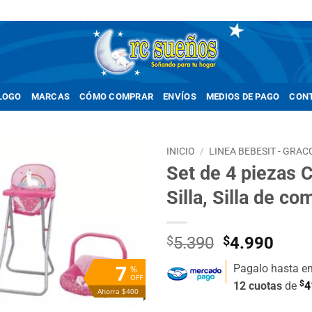
LOGO
MARCAS
CÓMO COMPRAR
ENVÍOS
MEDIOS DE PAGO
CON
INICIO
/
LINEA BEBESIT - GRAC
Set de 4 piezas
Añadir
Silla, Silla de c
a la
lista de
deseos
El
El
$
5.390
$
4.990
precio
prec
7
Pagalo hasta e
%
original
actua
OFF
$
12 cuotas
de
4
era:
es:
Ahorra $400
$5.390.
$4.9