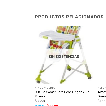
PRODUCTOS RELACIONADOS
Añadir
Añadir
a la
a la
lista
lista
de
de
deseos
deseos
SIN EXISTENCIAS
+
+
NIÑOS Y BEBÉS
ALFO
Silla De Comer Para Bebe Plegable Rc
Alfom
infantil
Sueños
Diseñ
$
3.990
$
1.9