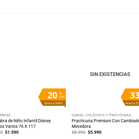
Añadir
Aña
a la
a 
lista
lis
de
d
deseos
des
SIN EXISTENCIAS
20
3
%
OFF
Ahorra $400
Ahorra $
+
MBRAS
CUNAS, COLECHOS Y PRATICUNAS
bra de Niño Infantil Disney
Practicuna Premium Con Cambiad
os Varios 76 X 117
Mecedora
El
El
El
El
90
$
1.590
$
8.990
$
5.990
precio
precio
precio
precio