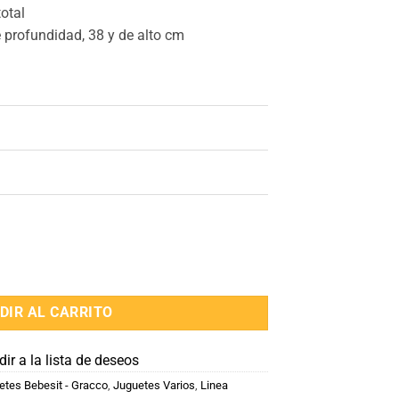
total
e profundidad, 38 y de alto cm
, Baby Silla, Silla de comer y Practicuna cantidad
DIR AL CARRITO
ir a la lista de deseos
etes Bebesit - Gracco
,
Juguetes Varios
,
Linea