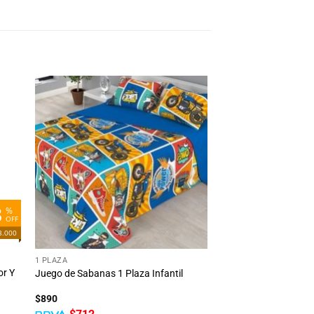
dir
Añadir
la
a la
ta
lista
e
de
eos
deseos
3
%
OFF
3.000
+
1 PLAZA
or Y
Juego de Sabanas 1 Plaza Infantil
$
890