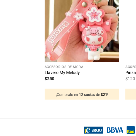
Añadir
Añadir
a la
a la
lista
lista
de
de
deseos
deseos
+
+
DA
ACCESORIOS DE MODA
ACCE
antil
Llavero My Melody
Pinza
$
250
$
120
¡Compralo en
12 cuotas
de
$
21
!
12 cuotas
de
$
16
!