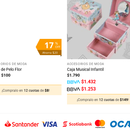
Añadir
Aña
a la
a 
lista
lis
de
d
deseos
des
17
%
OFF
Ahorra $20
+
SORIOS DE MODA
ACCESORIOS DE MODA
 de Pelo Flor
Caja Musical Infantil
El
El
$
100
$
1.790
precio
precio
$
1.432
original
actual
era:
es:
$
1.253
¡Compralo en
12 cuotas
de
$
8
!
$120.
$100.
¡Compralo en
12 cuotas
de
$
149
!