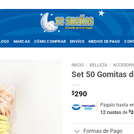
LOGO
MARCAS
CÓMO COMPRAR
ENVÍOS
MEDIOS DE PAGO
CON
INICIO
/
BELLEZA
/
ACCESORI
Set 50 Gomitas d
Añadir
a la
lista de
$
290
deseos
Pagalo hasta e
$
12 cuotas
de
2
Formas de Pago