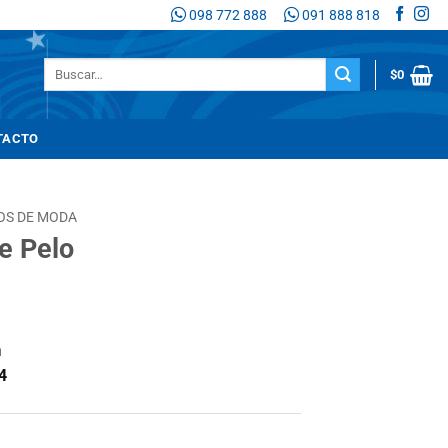
098 772 888
091 888 818
Buscar
$
0
por:
TACTO
OS DE MODA
e Pelo
n
4