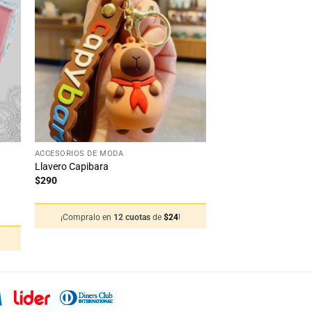
dir
Añadir
la
a la
ta
lista
e
de
eos
deseos
+
ACCESORIOS DE MODA
Llavero Capibara
$
290
¡Compralo en
12 cuotas
de
$
24
!