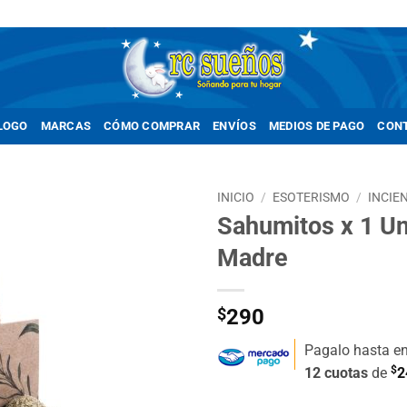
LOGO
MARCAS
CÓMO COMPRAR
ENVÍOS
MEDIOS DE PAGO
CON
INICIO
/
ESOTERISMO
/
INCIE
Sahumitos x 1 U
Añadir
Madre
a la
lista de
deseos
$
290
Pagalo hasta e
$
12 cuotas
de
2