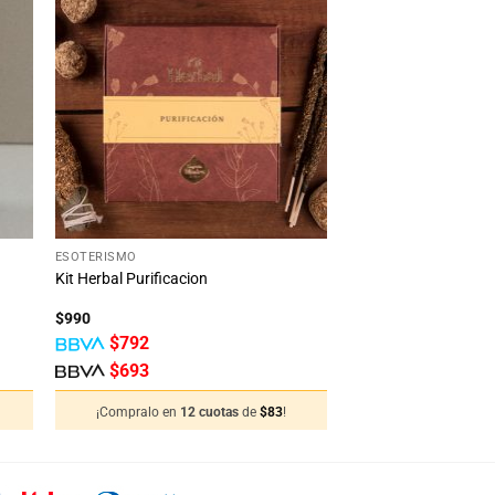
dir
Añadir
la
a la
ta
lista
e
de
eos
deseos
+
ESOTERISMO
Kit Herbal Purificacion
$
990
$
792
$
693
¡Compralo en
12 cuotas
de
$
83
!