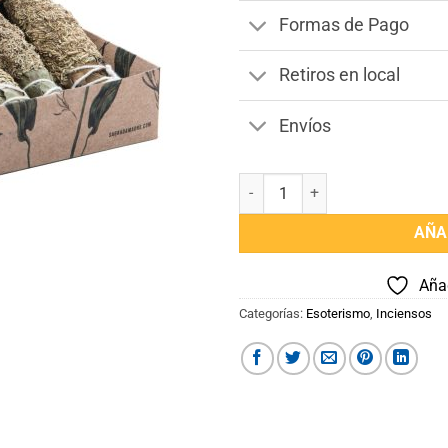
Formas de Pago
Retiros en local
Envíos
Sahumitos x 1 Unidad Romero S
AÑA
Añad
Categorías:
Esoterismo
,
Inciensos