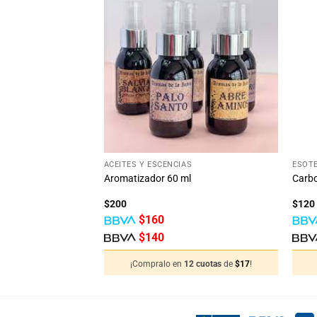
Añadir
Añadir
a la
a la
lista
lista
de
de
deseos
deseos
STENCIAS
39
%
OFF
Ahorra $190
+
+
ACEITES Y ESCENCIAS
ESOT
l dorado
Aromatizador 60 ml
Carb
$
200
$
120
$
160
$
140
12 cuotas
de
$
25
!
¡Compralo en
12 cuotas
de
$
17
!