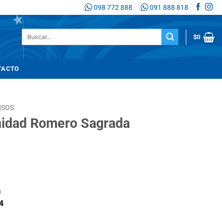
098 772 888
091 888 818
Buscar
$
0
por:
TACTO
NSOS
nidad Romero Sagrada
n
4