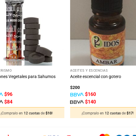
Añadir
Aña
a la
a 
lista
lis
de
d
deseos
des
+
ERISMO
ACEITES Y ESCENCIAS
ones Vegetales para Sahumos
Aceite escencial con gotero
$
200
$
96
$
160
$
84
$
140
¡Compralo en
12 cuotas
de
$
10
!
¡Compralo en
12 cuotas
de
$
17
!