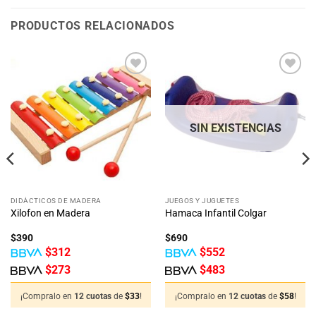
PRODUCTOS RELACIONADOS
Añadir
Añadir
a la
a la
lista
lista
de
de
deseos
deseos
SIN EXISTENCIAS
DIDÁCTICOS DE MADERA
JUEGOS Y JUGUETES
Xilofon en Madera
Hamaca Infantil Colgar
$
390
$
690
$
312
$
552
$
273
$
483
¡Compralo en
12 cuotas
de
$
33
!
¡Compralo en
12 cuotas
de
$
58
!