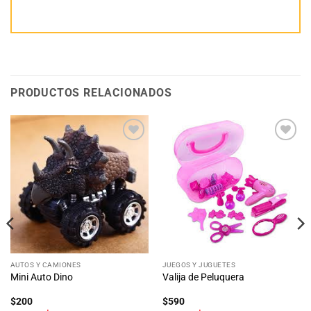
PRODUCTOS RELACIONADOS
Añadir
Añadir
a la
a la
lista
lista
de
de
deseos
deseos
AUTOS Y CAMIONES
JUEGOS Y JUGUETES
Mini Auto Dino
Valija de Peluquera
$
200
$
590