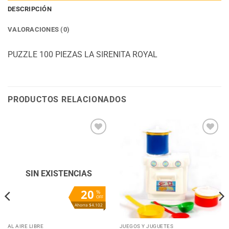
DESCRIPCIÓN
VALORACIONES (0)
PUZZLE 100 PIEZAS LA SIRENITA ROYAL
PRODUCTOS RELACIONADOS
Añadir
Añadir
a la
a la
lista
lista
de
de
deseos
deseos
SIN EXISTENCIAS
20
%
OFF
Ahorra $4.102
AL AIRE LIBRE
JUEGOS Y JUGUETES