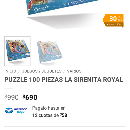
30
%
OFF
Ahorra $300
INICIO
/
JUEGOS Y JUGUETES
/
VARIOS
PUZZLE 100 PIEZAS LA SIRENITA ROYAL
El
El
$
990
$
690
precio
precio
Pagalo hasta en
original
actual
$
12 cuotas
de
58
era:
es:
$990.
$690.