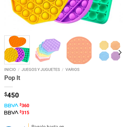
INICIO
/
JUEGOS Y JUGUETES
/
VARIOS
Pop It
$
450
$
360
$
315
Pagalo hasta en