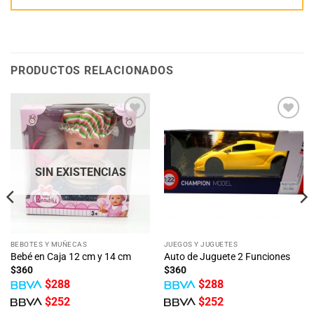
PRODUCTOS RELACIONADOS
Añadir
Añadir
a la
a la
lista
lista
de
de
deseos
deseos
SIN EXISTENCIAS
BEBOTES Y MUÑECAS
JUEGOS Y JUGUETES
Bebé en Caja 12 cm y 14 cm
Auto de Juguete 2 Funciones
$
360
$
360
$
288
$
288
$
252
$
252