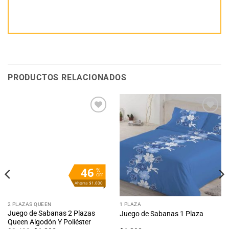
PRODUCTOS RELACIONADOS
Añadir
Añadir
a la
a la
lista
lista
de
de
deseos
deseos
46
%
OFF
Ahorra $1.600
2 PLAZAS QUEEN
1 PLAZA
Juego de Sabanas 2 Plazas
Juego de Sabanas 1 Plaza
Queen Algodón Y Poliéster