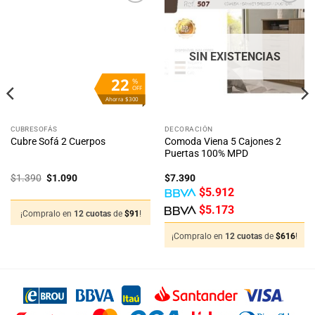
Añadir
Añadir
a la
a la
lista
lista
de
de
deseos
deseos
SIN EXISTENCIAS
22
%
OFF
Ahorra $300
CUBRESOFÁS
DECORACIÓN
Comoda Viena 5 Cajones 2
Cubre Sofá 2 Cuerpos
Puertas 100% MPD
El
El
$
1.390
$
1.090
$
7.390
precio
precio
$
5.912
original
actual
era:
es:
$
5.173
$1.390.
$1.090.
¡Compralo en
12 cuotas
de
$
91
!
¡Compralo en
12 cuotas
de
$
616
!