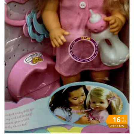
16
%
OFF
Ahorra $392