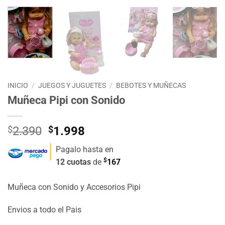
INICIO
/
JUEGOS Y JUGUETES
/
BEBOTES Y MUÑECAS
Muñeca Pipi con Sonido
El
El
$
2.390
$
1.998
precio
precio
Pagalo hasta en
original
actual
$
12 cuotas
de
167
era:
es:
$2.390.
$1.998.
Muñeca con Sonido y Accesorios Pipi
Envios a todo el Pais