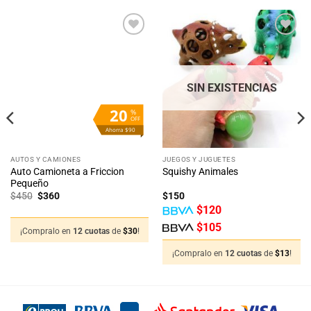
Añadir
Añadir
a la
a la
lista
lista
de
de
deseos
deseos
SIN EXISTENCIAS
20
%
OFF
Ahorra $90
AUTOS Y CAMIONES
JUEGOS Y JUGUETES
Auto Camioneta a Friccion
Squishy Animales
Pequeño
El
El
$
450
$
360
$
150
precio
precio
$
120
original
actual
era:
es:
$
105
$450.
$360.
¡Compralo en
12 cuotas
de
$
30
!
¡Compralo en
12 cuotas
de
$
13
!