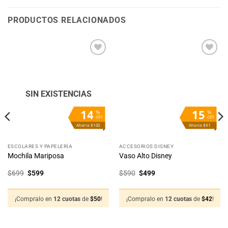
PRODUCTOS RELACIONADOS
Añadir
Añadir
a la
a la
lista
lista
de
de
deseos
deseos
SIN EXISTENCIAS
14
15
%
%
OFF
OFF
Ahorra $100
Ahorra $91
ESCOLARES Y PAPELERÍA
ACCESORIOS DISNEY
Mochila Mariposa
Vaso Alto Disney
El
El
El
El
$
699
$
599
$
590
$
499
precio
precio
precio
precio
original
actual
original
actual
era:
es:
era:
es:
$699.
$599.
$590.
$499.
¡Compralo en
12 cuotas
de
$
50
!
¡Compralo en
12 cuotas
de
$
42
!