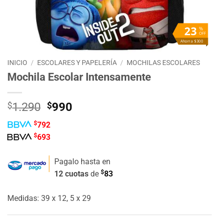
23
%
OFF
Ahorra $300
INICIO
/
ESCOLARES Y PAPELERÍA
/
MOCHILAS ESCOLARES
Mochila Escolar Intensamente
El
El
$
1.290
$
990
precio
precio
$
792
original
actual
$
693
era:
es:
$1.290.
$990.
Pagalo hasta en
$
12 cuotas
de
83
Medidas: 39 x 12, 5 x 29