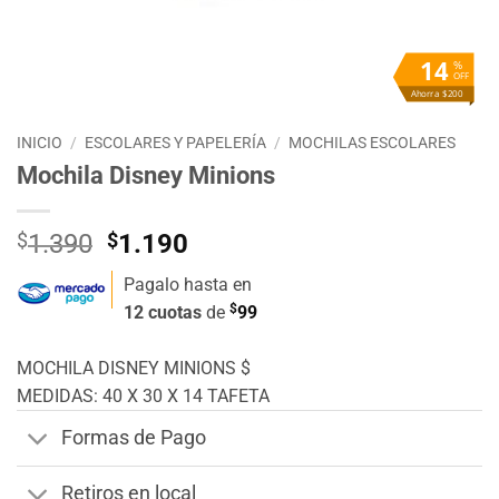
14
%
OFF
Ahorra $200
INICIO
/
ESCOLARES Y PAPELERÍA
/
MOCHILAS ESCOLARES
Mochila Disney Minions
El
El
$
1.390
$
1.190
precio
precio
Pagalo hasta en
original
actual
$
12 cuotas
de
99
era:
es:
$1.390.
$1.190.
MOCHILA DISNEY MINIONS $
MEDIDAS: 40 X 30 X 14 TAFETA
Formas de Pago
Retiros en local