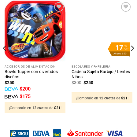
Añadir
Añadir
a la
a la
lista
lista
de
de
deseos
deseos
17
%
OFF
Ahorra $50
ACCESORIOS DE ALIMENTACIÓN
ESCOLARES Y PAPELERÍA
Bowls Tupper con divertidos
Cadena Sujeta Barbijo / Lentes
diseños
Niños
El
El
$
250
$
300
$
250
precio
precio
$
200
original
actual
era:
es:
$
175
$300.
$250.
¡Compralo en
12 cuotas
de
$
21
!
¡Compralo en
12 cuotas
de
$
21
!