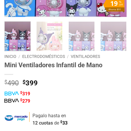
19
%
OFF
Ahorra $91
INICIO
/
ELECTRODOMÉSTICOS
/
VENTILADORES
Mini Ventiladores Infantil de Mano
El
El
$
490
$
399
precio
precio
$
319
original
actual
$
279
era:
es:
$490.
$399.
Pagalo hasta en
$
12 cuotas
de
33