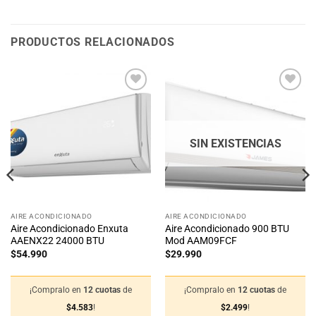
PRODUCTOS RELACIONADOS
Añadir
Añadir
a la
a la
lista
lista
de
de
deseos
deseos
SIN EXISTENCIAS
AIRE ACONDICIONADO
AIRE ACONDICIONADO
Aire Acondicionado Enxuta
Aire Acondicionado 900 BTU
AAENX22 24000 BTU
Mod AAM09FCF
$
54.990
$
29.990
¡Compralo en
12 cuotas
de
¡Compralo en
12 cuotas
de
$
4.583
!
$
2.499
!