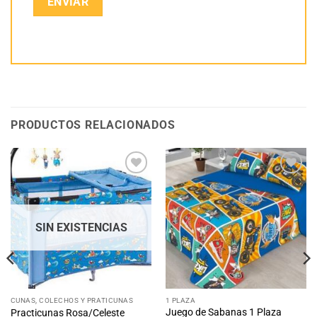
PRODUCTOS RELACIONADOS
Añadir
Añadir
a la
a la
lista
lista
de
de
deseos
deseos
SIN EXISTENCIAS
CUNAS, COLECHOS Y PRATICUNAS
1 PLAZA
Juego de Sabanas 1 Plaza
Practicunas Rosa/Celeste