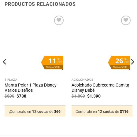
PRODUCTOS RELACIONADOS
Añadir
Añadir
a la
a la
lista
lista
de
de
deseos
deseos
11
26
%
%
OFF
OFF
Ahorra $102
Ahorra $500
1 PLAZA
ACOLCHADOS
Manta Polar 1 Plaza Disney
Acolchado Cubrecama Camita
Varios Diseños
Disney Bebé
El
El
El
El
$
890
$
788
$
1.890
$
1.390
precio
precio
precio
precio
original
actual
original
actual
era:
es:
era:
es:
$890.
$788.
$1.890.
$1.390.
¡Compralo en
12 cuotas
de
$
66
!
¡Compralo en
12 cuotas
de
$
116
!