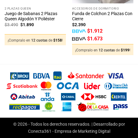
2 PLAZAS QUEEN
ACCESORIOS DE DORMITORIO
Juego de Sabanas 2 Plazas
Funda de Colchon 2 Plazas Con
Queen Algodón Y Poliéster
Cierre
El
El
$
3.490
$
1.890
$
2.390
precio
precio
$
1.912
original
actual
era:
es:
$
1.673
$3.490.
$1.890.
¡Compralo en
12 cuotas
de
$
158
!
¡Compralo en
12 cuotas
de
$
199
!
© 2026 - Todos los derechos reservados. | Desarrollado por
Conecta361 -
Empresa de Marketing Digital