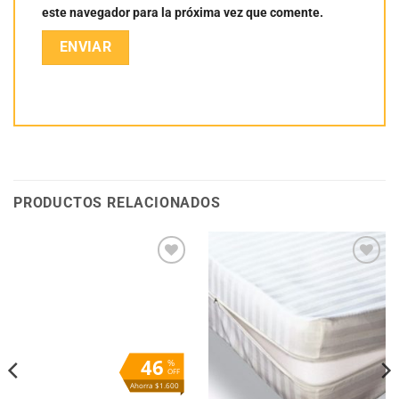
este navegador para la próxima vez que comente.
PRODUCTOS RELACIONADOS
Añadir
Añadir
a la
a la
lista
lista
de
de
deseos
deseos
46
%
OFF
Ahorra $1.600