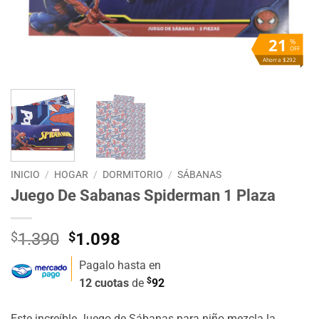
21
%
OFF
Ahorra $292
INICIO
/
HOGAR
/
DORMITORIO
/
SÁBANAS
Juego De Sabanas Spiderman 1 Plaza
El
El
$
1.390
$
1.098
precio
precio
Pagalo hasta en
original
actual
$
12 cuotas
de
92
era:
es:
$1.390.
$1.098.
Este increíble Juego de Sábanas para niño mezcla la