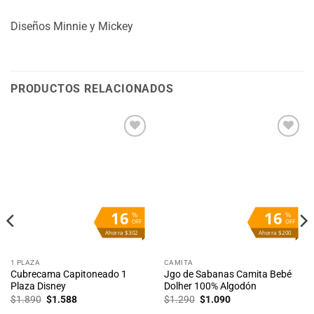
Diseños Minnie y Mickey
PRODUCTOS RELACIONADOS
Añadir
Añadir
a la
a la
lista
lista
de
de
deseos
deseos
16
16
%
%
OFF
OFF
Ahorra $302
Ahorra $200
1 PLAZA
CAMITA
Cubrecama Capitoneado 1
Jgo de Sabanas Camita Bebé
Plaza Disney
Dolher 100% Algodón
El
El
El
El
$
1.890
$
1.588
$
1.290
$
1.090
precio
precio
precio
precio