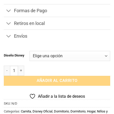
$1.190.
$990.
Formas de Pago
Retiros en local
Envíos
Diseño Disney
Juego de sabanas Cuna Disney Minnie Mickey cantidad
AÑADIR AL CARRITO
Añadir a la lista de deseos
SKU:
N/D
Categorías:
Camita
,
Disney Oficial
,
Dormitorio
,
Dormitorio
,
Hogar
,
Niños y