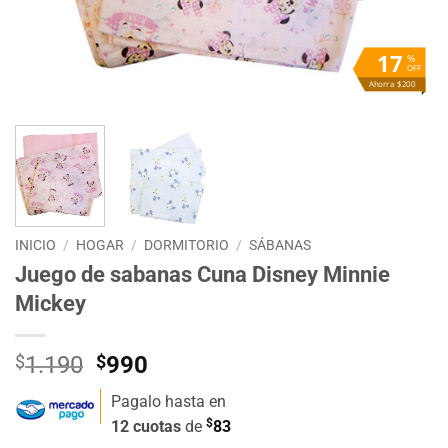
17
%
OFF
Ahorra $200
INICIO
/
HOGAR
/
DORMITORIO
/
SÁBANAS
Juego de sabanas Cuna Disney Minnie
Mickey
El
El
$
1.190
$
990
precio
precio
Pagalo hasta en
original
actual
$
12 cuotas
de
83
era:
es: