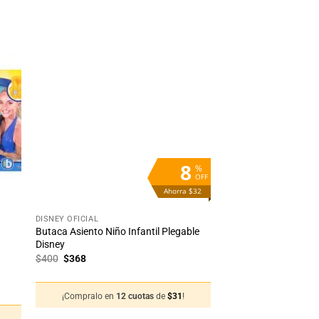
dir
Añadir
la
a la
ta
lista
e
de
eos
deseos
8
%
OFF
Ahorra $32
+
DISNEY OFICIAL
Butaca Asiento Niño Infantil Plegable
o
Disney
El
El
$
400
$
368
precio
precio
original
actual
era:
es:
¡Compralo en
12 cuotas
de
$
31
!
$400.
$368.