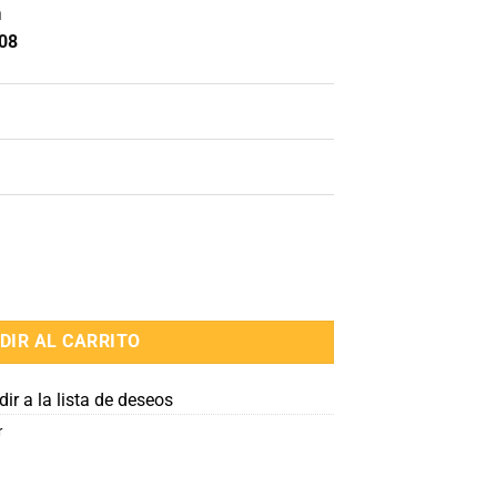
n
08
nde Bestway cantidad
DIR AL CARRITO
ir a la lista de deseos
r