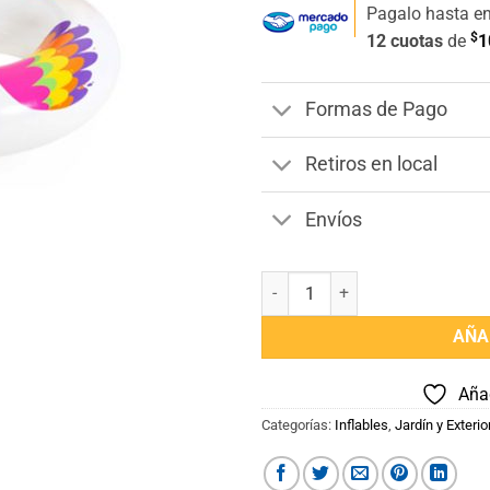
Pagalo hasta e
$
12 cuotas
de
1
Formas de Pago
Retiros en local
Envíos
Inflable Flotador Unicornio Gra
AÑA
Añad
Categorías:
Inflables
,
Jardín y Exterio