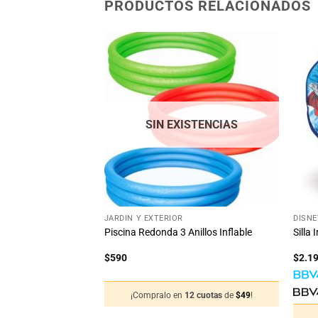
PRODUCTOS RELACIONADOS
Añadir
Añadir
a la
a la
lista
lista
de
de
deseos
deseos
STENCIAS
SIN EXISTENCIAS
+
+
JARDÍN Y EXTERIOR
DISNE
e Disney Niño Bebe
Piscina Redonda 3 Anillos Inflable
Silla 
$
590
$
2.1
12 cuotas
de
$
58
!
¡Compralo en
12 cuotas
de
$
49
!