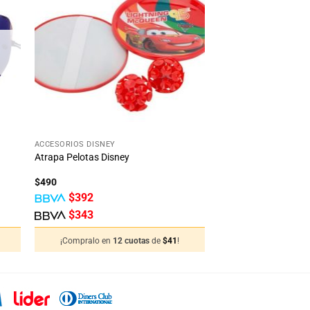
dir
Añadir
la
a la
ta
lista
e
de
eos
deseos
+
ACCESORIOS DISNEY
Atrapa Pelotas Disney
$
490
$
392
$
343
¡Compralo en
12 cuotas
de
$
41
!