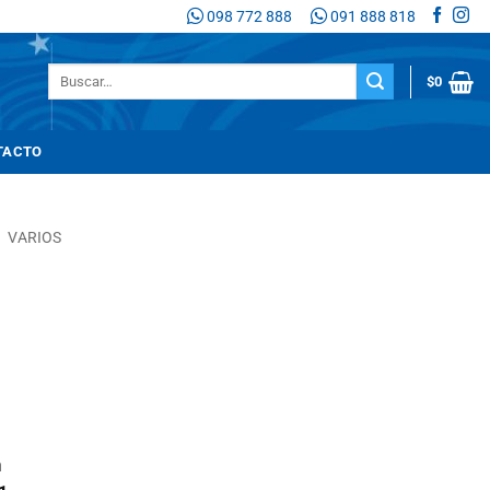
098 772 888
091 888 818
Buscar
$
0
por:
TACTO
/
VARIOS
n