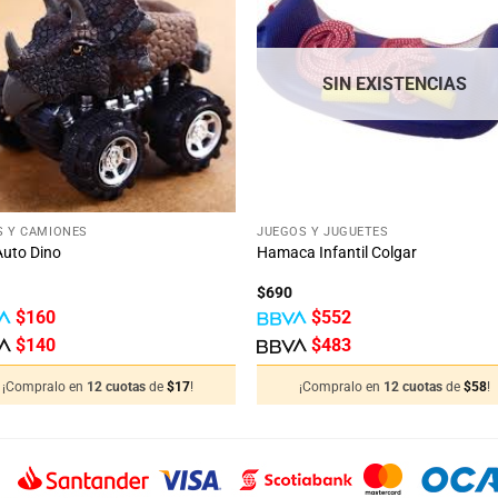
Añadir
Aña
a la
a 
lista
lis
de
d
deseos
des
SIN EXISTENCIAS
+
S Y CAMIONES
JUEGOS Y JUGUETES
Auto Dino
Hamaca Infantil Colgar
$
690
$
160
$
552
$
140
$
483
¡Compralo en
12 cuotas
de
$
17
!
¡Compralo en
12 cuotas
de
$
58
!