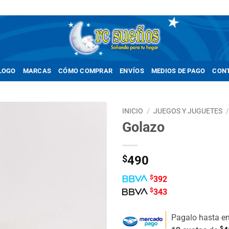
LOGO
MARCAS
CÓMO COMPRAR
ENVÍOS
MEDIOS DE PAGO
CON
INICIO
/
JUEGOS Y JUGUETES
Golazo
Añadir
a la
lista de
$
490
deseos
$
392
$
343
Pagalo hasta e
$