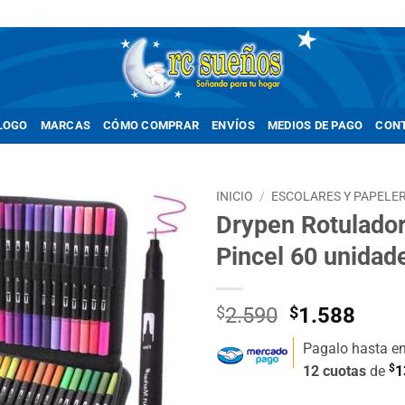
LOGO
MARCAS
CÓMO COMPRAR
ENVÍOS
MEDIOS DE PAGO
CON
INICIO
/
ESCOLARES Y PAPELER
Drypen Rotulador
Añadir
Pincel 60 unidad
a la
lista de
deseos
El
El
$
2.590
$
1.588
precio
prec
Pagalo hasta e
original
actua
$
12 cuotas
de
1
era:
es:
$2.590.
$1.5