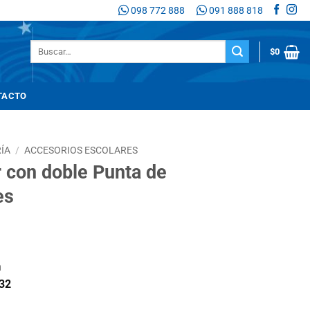
098 772 888
091 888 818
Buscar
$
0
por:
TACTO
ÍA
/
ACCESORIOS ESCOLARES
 con doble Punta de
es
io
n
l
32
88.