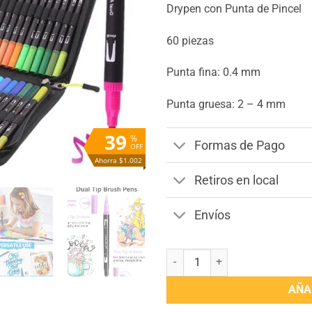
Drypen con Punta de Pincel
60 piezas
Punta fina: 0.4 mm
Punta gruesa: 2 – 4 mm
39
%
Formas de Pago
OFF
Ahorra $1.002
Retiros en local
Envíos
Drypen Rotulador con doble Punt
AÑA