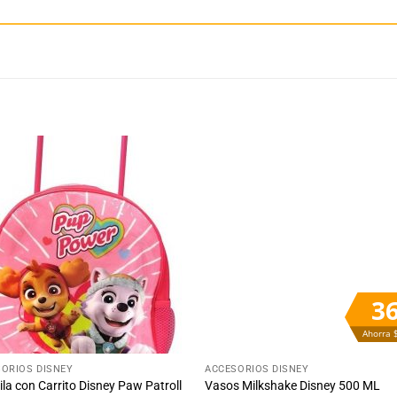
Añadir
Aña
a la
a 
lista
lis
de
d
deseos
des
3
Ahorra 
+
ORIOS DISNEY
ACCESORIOS DISNEY
la con Carrito Disney Paw Patroll
Vasos Milkshake Disney 500 ML