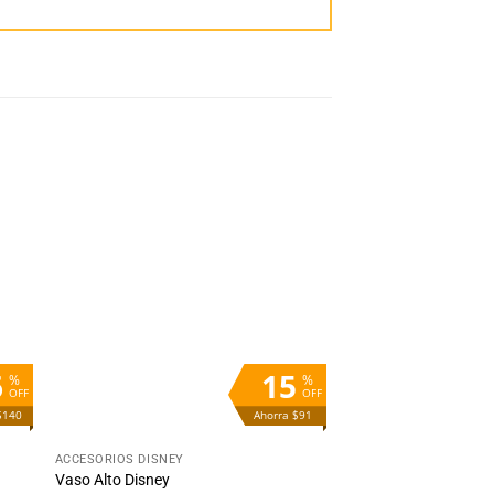
dir
Añadir
la
a la
ta
lista
e
de
eos
deseos
6
15
%
%
OFF
OFF
$140
Ahorra $91
+
ACCESORIOS DISNEY
Vaso Alto Disney