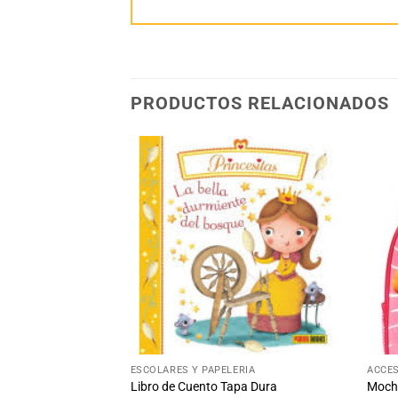
PRODUCTOS RELACIONADOS
Añadir
Añadir
a la
a la
lista
lista
de
de
deseos
deseos
+
+
ESCOLARES Y PAPELERÍA
ACCES
Libro de Cuento Tapa Dura
Mochi