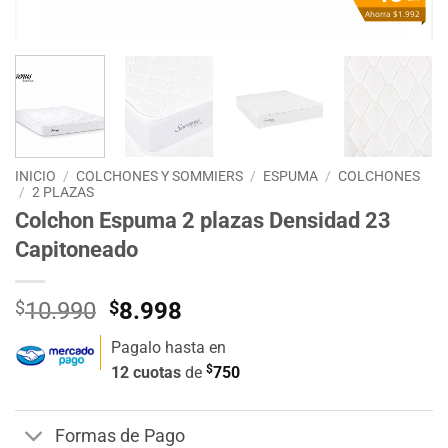
Ahorra $1.992
INICIO
/
COLCHONES Y SOMMIERS
/
ESPUMA
/
COLCHONES
/
2 PLAZAS
Colchon Espuma 2 plazas Densidad 23
Capitoneado
El
El
$
10.990
$
8.998
precio
precio
Pagalo hasta en
original
actual
$
12 cuotas
de
750
era:
es:
$10.990.
$8.998.
Formas de Pago