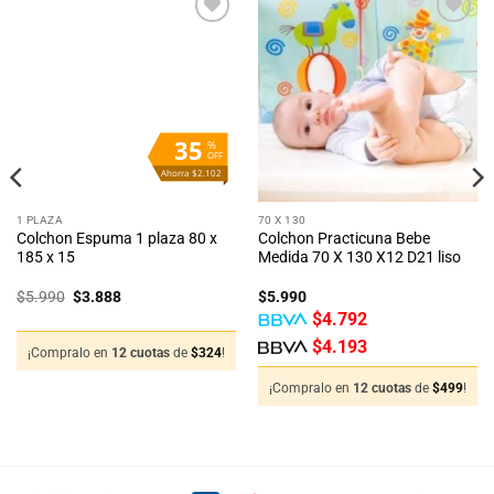
Añadir
Añadir
a la
a la
lista
lista
de
de
deseos
deseos
35
%
OFF
Ahorra $2.102
1 PLAZA
70 X 130
Colchon Espuma 1 plaza 80 x
Colchon Practicuna Bebe
185 x 15
Medida 70 X 130 X12 D21 liso
El
El
$
5.990
$
3.888
$
5.990
precio
precio
$
4.792
original
actual
era:
es:
$
4.193
$5.990.
$3.888.
¡Compralo en
12 cuotas
de
$
324
!
¡Compralo en
12 cuotas
de
$
499
!