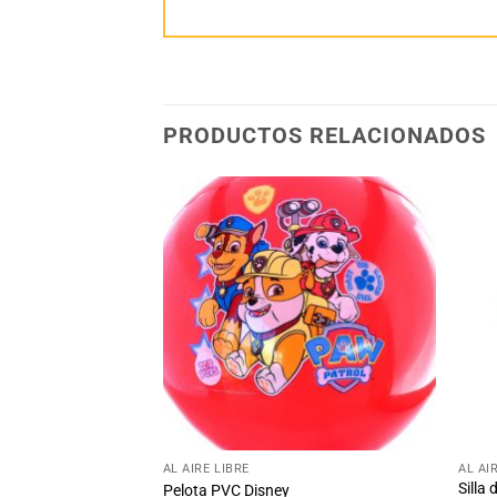
PRODUCTOS RELACIONADOS
Añadir
Añadir
a la
a la
lista
lista
de
de
deseos
deseos
+
+
AL AIRE LIBRE
AL AI
Silla 
Pelota PVC Disney