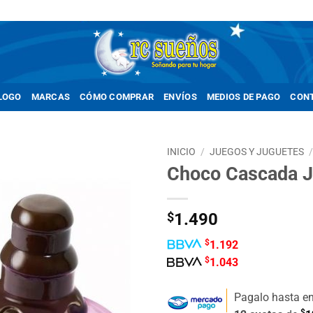
LOGO
MARCAS
CÓMO COMPRAR
ENVÍOS
MEDIOS DE PAGO
CON
INICIO
/
JUEGOS Y JUGUETES
Choco Cascada J
Añadir
a la
lista de
$
1.490
deseos
$
1.192
$
1.043
Pagalo hasta e
$