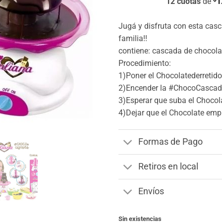
12 cuotas
de
1
Jugá y disfruta con esta cas
familia!!
contiene: cascada de chocolat
Procedimiento:
1)Poner el Chocolatederretido
2)Encender la #ChocoCasca
3)Esperar que suba el Chocol
4)Dejar que el Chocolate empie
Formas de Pago
Retiros en local
Envíos
Sin existencias