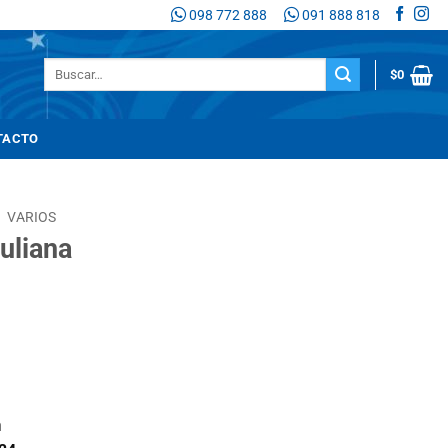
098 772 888
091 888 818
Buscar
$
0
por:
TACTO
/
VARIOS
uliana
n