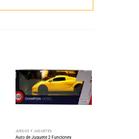
dir
Añadir
la
a la
ta
lista
e
de
eos
deseos
+
JUEGOS Y JUGUETES
Auto de Juguete 2 Funciones