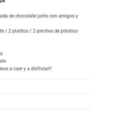
24
cada de chocolate junto con amigos y
e / 2 platitos / 2 pinches de plástico
da
ate
ce a caer y a disfrutar!!