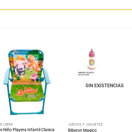
Añadir
Aña
a la
a 
lista
lis
de
d
deseos
des
SIN EXISTENCIAS
+
RE LIBRE
JUEGOS Y JUGUETES
de Niño Playera Infantil Clasica
Biberon Magico