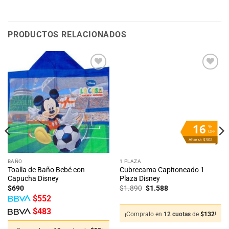
PRODUCTOS RELACIONADOS
Añadir
Añadir
a la
a la
lista
lista
de
de
deseos
deseos
16
%
OFF
Ahorra $302
BAÑO
1 PLAZA
Toalla de Baño Bebé con
Cubrecama Capitoneado 1
Capucha Disney
Plaza Disney
El
El
$
690
$
1.890
$
1.588
precio
precio
$
552
original
actual
era:
es:
$
483
$1.890.
$1.588.
¡Compralo en
12 cuotas
de
$
132
!