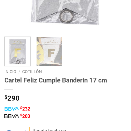
INICIO
/
COTILLÓN
Cartel Feliz Cumple Banderin 17 cm
$
290
$
232
$
203
Pagalo hasta en