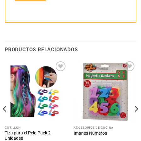
PRODUCTOS RELACIONADOS
Añadir
Añadir
a la
a la
lista
lista
de
de
deseos
deseos
COTILLÓN
ACCESORIOS DE COCINA
Tiza para el Pelo Pack 2
Imanes Numeros
Unidades