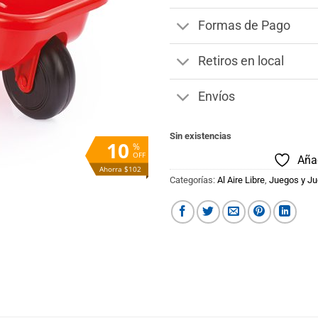
Formas de Pago
Retiros en local
Envíos
Sin existencias
10
%
OFF
Añad
Ahorra $102
Categorías:
Al Aire Libre
,
Juegos y J