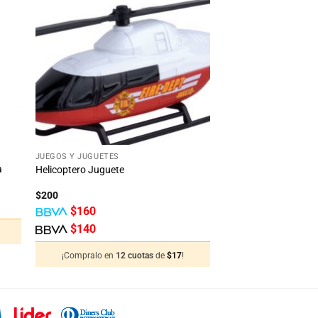
dir
Añadir
la
a la
ta
lista
e
de
eos
deseos
+
JUEGOS Y JUGUETES
a
Helicoptero Juguete
$
200
$
160
$
140
¡Compralo en
12 cuotas
de
$
17
!