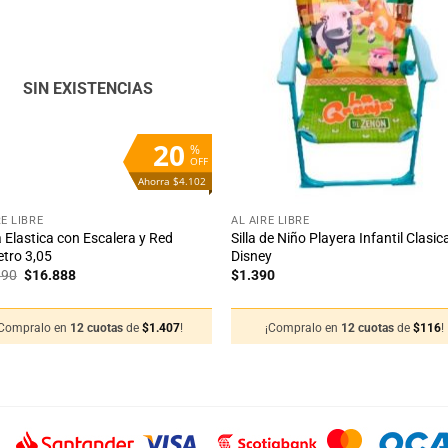
Añadir
Aña
a la
a 
lista
lis
de
d
deseos
des
SIN EXISTENCIAS
20
%
OFF
Ahorra $4.102
+
RE LIBRE
AL AIRE LIBRE
Elastica con Escalera y Red
Silla de Niño Playera Infantil Clasic
tro 3,05
Disney
El
El
990
$
16.888
$
1.390
precio
precio
original
actual
era:
es:
¡Compralo en
12 cuotas
de
$
1.407
!
¡Compralo en
12 cuotas
de
$
116
!
$20.990.
$16.888.