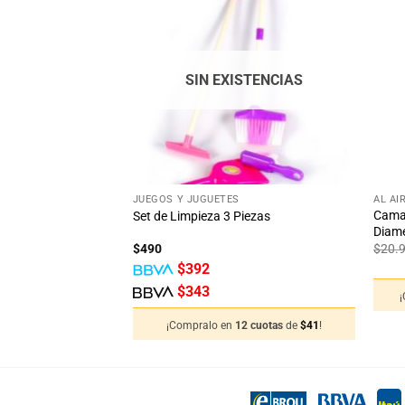
Añadir
Añadir
a la
a la
lista
lista
de
de
deseos
deseos
SIN EXISTENCIAS
+
+
JUEGOS Y JUGUETES
AL AI
Cama 
ctora
Set de Limpieza 3 Piezas
Diame
$
490
$
20.
$
392
$
343
12 cuotas
de
$
38
!
¡Compralo en
12 cuotas
de
$
41
!