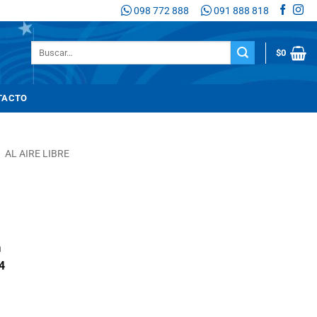
098 772 888
091 888 818
Buscar
$
0
por:
TACTO
/
AL AIRE LIBRE
n
4