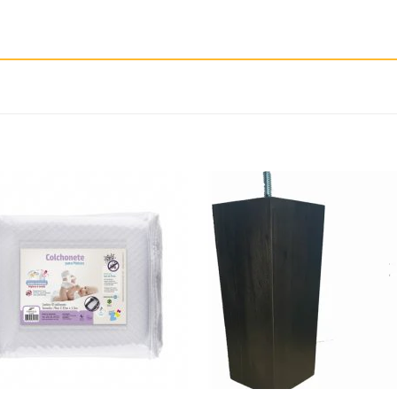
Añadir
Aña
a la
a 
lista
lis
de
d
deseos
des
+