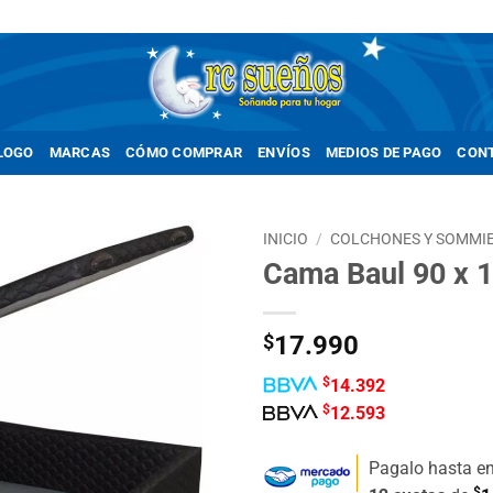
LOGO
MARCAS
CÓMO COMPRAR
ENVÍOS
MEDIOS DE PAGO
CON
INICIO
/
COLCHONES Y SOMMI
Cama Baul 90 x 
Añadir
a la
lista de
$
17.990
deseos
$
14.392
$
12.593
Pagalo hasta e
$