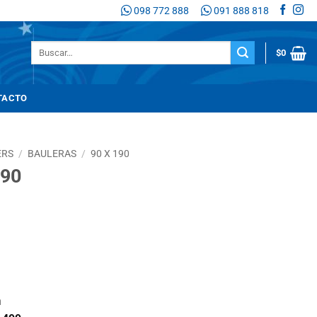
098 772 888
091 888 818
Buscar
$
0
por:
TACTO
ERS
/
BAULERAS
/
90 X 190
190
n