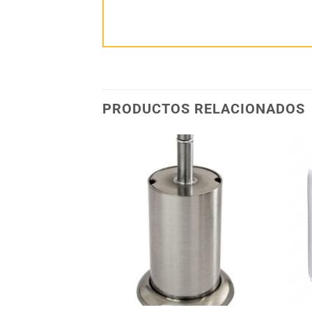
PRODUCTOS RELACIONADOS
Añadir
Añadir
a la
a la
lista
lista
de
de
deseos
deseos
+
+