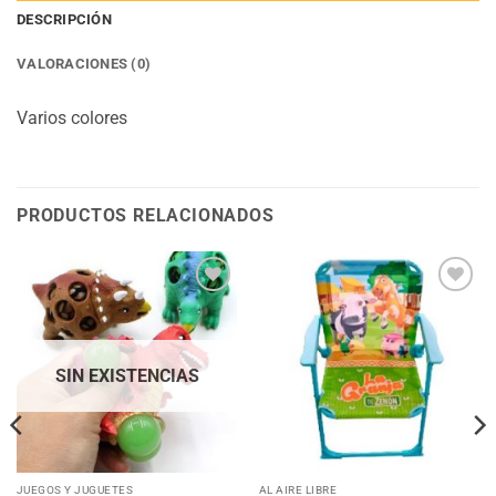
DESCRIPCIÓN
VALORACIONES (0)
Varios colores
PRODUCTOS RELACIONADOS
Añadir
Añadir
a la
a la
lista
lista
de
de
deseos
deseos
SIN EXISTENCIAS
JUEGOS Y JUGUETES
AL AIRE LIBRE