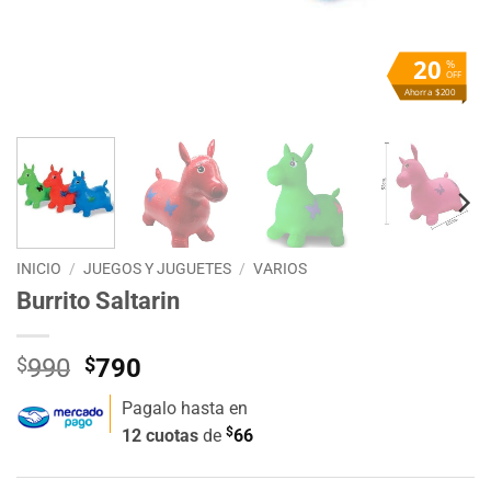
20
%
OFF
Ahorra $200
INICIO
/
JUEGOS Y JUGUETES
/
VARIOS
Burrito Saltarin
El
El
$
990
$
790
precio
precio
Pagalo hasta en
original
actual
$
12 cuotas
de
66
era:
es:
$990.
$790.