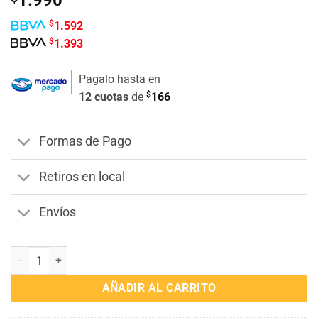
$
1.592
$
1.393
Pagalo hasta en
$
12 cuotas
de
166
Formas de Pago
Retiros en local
Envíos
Bebote de Juguete cantidad
AÑADIR AL CARRITO