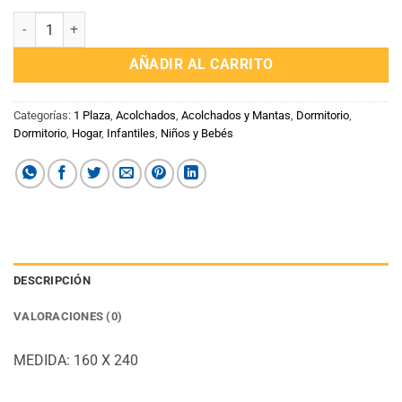
Acolchado Nacional 1 plaza King cantidad
AÑADIR AL CARRITO
Categorías:
1 Plaza
,
Acolchados
,
Acolchados y Mantas
,
Dormitorio
,
Dormitorio
,
Hogar
,
Infantiles
,
Niños y Bebés
DESCRIPCIÓN
VALORACIONES (0)
MEDIDA: 160 X 240