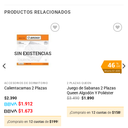
PRODUCTOS RELACIONADOS
SIN EXISTENCIAS
46
%
OFF
Ahorra $1.600
ACCESORIOS DE DORMITORIO
2 PLAZAS QUEEN
Juego de Sabanas 2 Plazas
Calientacamas 2 Plazas
Queen Algodón Y Poliéster
El
El
$
2.390
$
3.490
$
1.890
precio
precio
$
1.912
original
actual
era:
es:
$
1.673
$3.490.
$1.890.
¡Compralo en
12 cuotas
de
$
158
!
¡Compralo en
12 cuotas
de
$
199
!