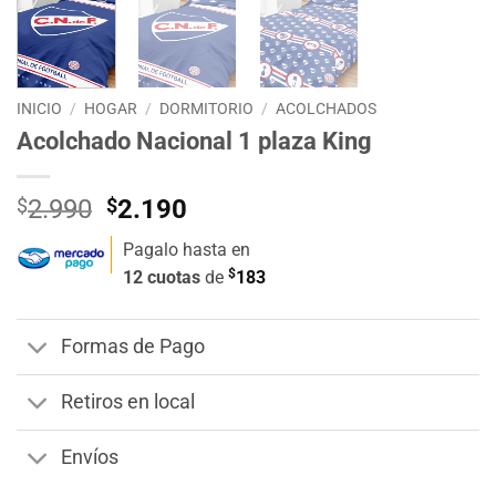
INICIO
/
HOGAR
/
DORMITORIO
/
ACOLCHADOS
Acolchado Nacional 1 plaza King
El
El
$
2.990
$
2.190
precio
precio
Pagalo hasta en
original
actual
$
12 cuotas
de
183
era:
es:
$2.990.
$2.190.
Formas de Pago
Retiros en local
Envíos