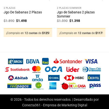
2 PLAZAS
2 PLAZAS SOMMIER
Jgo de Sabanas 2 plazas
Jgo De Sabanas 2 Plazas
Sommier
El
El
El
El
$
1.890
$
1.498
$
1.590
$
1.398
precio
precio
precio
precio
original
actual
original
actual
era:
es:
era:
es:
$1.890.
$1.498.
$1.590.
$1.398.
¡Compralo en
12 cuotas
de
$
125
!
¡Compralo en
12 cuotas
de
$
117
!
© 2026 - Todos los derechos reservados. | Desarrollado por
Conecta361 -
Empresa de Marketing Digital