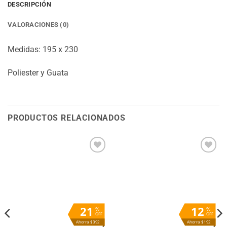
DESCRIPCIÓN
VALORACIONES (0)
Medidas: 195 x 230
Poliester y Guata
PRODUCTOS RELACIONADOS
Añadir
Añadir
a la
a la
lista
lista
de
de
deseos
deseos
21
12
%
%
OFF
OFF
Ahorra $392
Ahorra $192