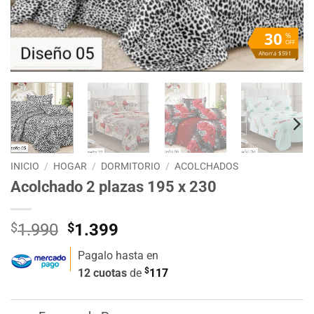
30
%
OFF
Ahorra $591
INICIO
/
HOGAR
/
DORMITORIO
/
ACOLCHADOS
Acolchado 2 plazas 195 x 230
El
El
$
1.990
$
1.399
precio
precio
Pagalo hasta en
original
actual
$
12 cuotas
de
117
era:
es:
$1.990.
$1.399.