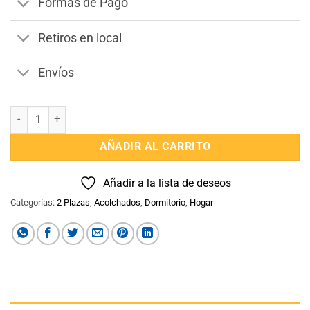
Formas de Pago
Retiros en local
Envíos
Acolchado 2 plazas 195 x 230 cantidad
AÑADIR AL CARRITO
Añadir a la lista de deseos
Categorías:
2 Plazas
,
Acolchados
,
Dormitorio
,
Hogar