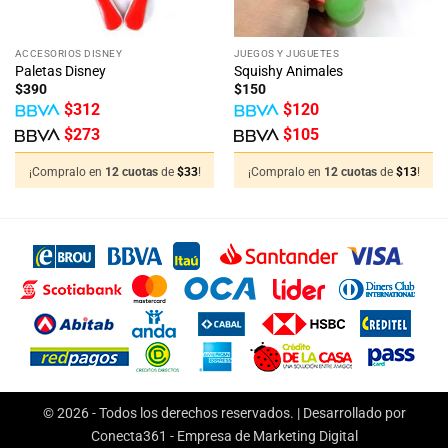
ACCESORIOS DISNEY
JUEGOS Y JUGUETES
Paletas Disney
Squishy Animales
$
390
$
150
$
312
$
120
$
273
$
105
¡Compralo en
12 cuotas
de
$
33
!
¡Compralo en
12 cuotas
de
$
13
!
© 2026 - Todos los derechos reservados. | Desarrollado por
Conecta361 -
Empresa de Marketing Digital