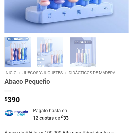
INICIO
/
JUEGOS Y JUGUETES
/
DIDÁCTICOS DE MADERA
Abaco Pequeño
$
390
Pagalo hasta en
$
12 cuotas
de
33
Ábaco de 5 Hilos y 100,000 Bits para Principiantes –