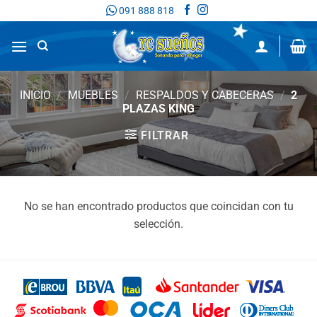
Saltar
091 888 818
al
contenido
INICIO
/
MUEBLES
/
RESPALDOS Y CABECERAS
/
2
PLAZAS KING
FILTRAR
No se han encontrado productos que coincidan con tu
selección.